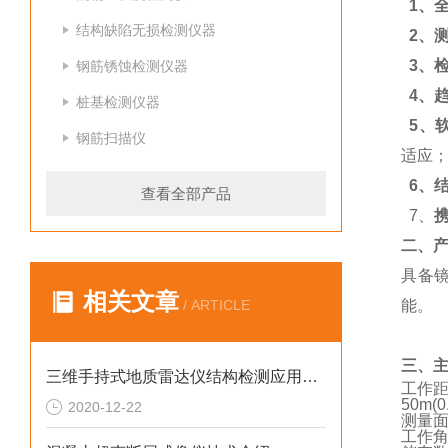
1、
结构缺陷无损检测仪器
2、
3、
钢筋锈蚀检测仪器
4、
桩基检测仪器
5、
钢筋扫描仪
适应
6、
查看全部产品
7、
二、
具备
相关文章
/ ARTICLE
能。
三、
三维手持式地质雷达仪结构检测应用的必要性
工作
50
m(
0
2020-12-22
测量面
工作角