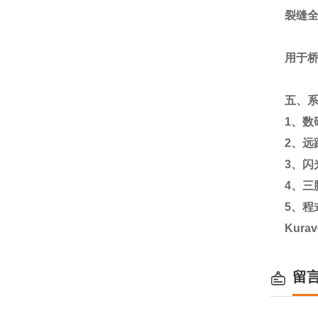
裂缝
用于
五、
1
、数
2
、远
3
、闪
4、三
5、程
Kur
留