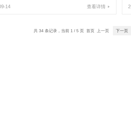
09-14
查看详情
2
，人顺心顺事事顺，月光所至，万事如意！同时根据国
24年中秋节假期安排及结合我司实际情况，我司24年中
假假期作出如下安排：2024年“中秋节”放假时间为：
4年9月15日-9月17日，共3天。9月18日(周三)正常上
共 34 条记录，当前 1 / 5 页 首页 上一页
下一页
放假期间如有需要可联系我司，电话保持畅通！希望倍
能为您提供优质的产品及优质的...