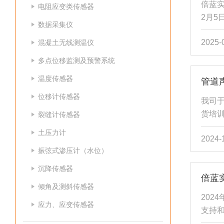
倍蓝实
电阻应变类传感器
业工程
2月5
数据采集仪
年2
2025-
混凝土无线测温仪
生活
一直以
多点位移监测及预警系统
四海
温度传感器
管道
作更
司，
位移计传感器
我司于
良好的
货培
裂缝计传感器
操作
土压力计
2024-
模拟
振弦式渗压计（水位）
的积
作。
沉降传感器
倍蓝
盘、
倾角及测斜传感器
采用
202
应力、应变传感器
部的
支持
式驱动（
祝所