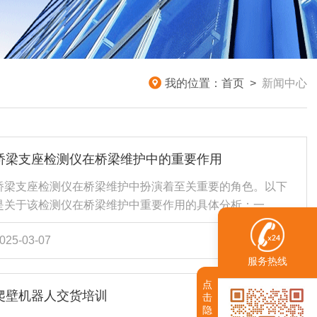
我的位置：
首页
>
新闻中心
桥梁支座检测仪在桥梁维护中的重要作用
桥梁支座检测仪在桥梁维护中扮演着至关重要的角色。以下
是关于该检测仪在桥梁维护中重要作用的具体分析：一、确
保桥梁安全稳定桥梁支座作为桥梁结构的关键组成部分，承
025-03-07
查看详情
担着连接桥梁与桥墩、传递荷载的重要功能。一旦支座出现
问题，如脱空、变形或损坏，将直接影响桥梁的整体稳定性
服务热线
和安全性。桥梁支座检测仪能够精准地检测支座的状况，及
点
爬壁机器人交货培训
时发现潜在的安全隐患，为桥梁的维护提供有力的数据支
击
隐
持，从而确保桥梁的安全稳定运行。二、提高维护效率与准