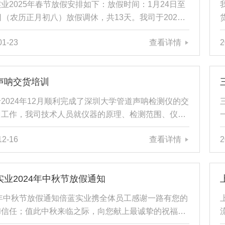
业2025年春节放假安排如下：放假时间：1月24日至
类检测设备的生产商及代理商，并提供土木...
日（农历正月初八）放假调休，共13天。我司于2025
月6日（正月初九）正式开工。请大家提前安排好工作和
01-23
查看详情
2
，注意假期安全，度过一个欢乐、祥和的春节。感谢您
来对我们的支持与信任。祝各位在2025年生意兴隆通
，财源广进达三江，生活美满，万事顺遂！愿我们的合
声呐交货培训
加紧密，共创美好未来。放假期间如有需要可联系我
电话保持畅通！希望倍蓝实业能为您提供优质的产品及
2024年12月顺利完成了深圳大学管道声呐检测仪的交
服务。上海倍蓝实业有限公司2025年01月...
训工作，我司技术人员就仪器的原理、检测范围、仪器
作
步骤及现场操作注意事项对客户进行了培训；并进行了
12-16
查看详情
2
培训，每位参加培训的技术人员均进行了实操；在客户
极配合下，顺利的完成了管道声呐检测仪的交货培训工
管道声呐检测系统（声纳检测仪）由声纳探头、电缆
实业2024年中秋节放假通知
主控单元、管道声纳检测成像分析软件四部分构成。其
声纳成像技术，将水下扫描单元（声纳头）置于管道内
4年中秋节放假通知倍蓝实业携全体员工感谢一路有您的
水下（满管、半管均可），采用爬行器或人工拖拽的方
和信任；值此中秋来临之际，向您献上最诚挚的祝福！
...
有同事、供应商和客户朋友们中秋节快乐，月圆人圆事