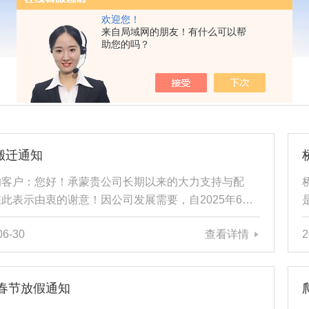
欢迎您！
来自局域网的朋友！有什么可以帮
助您的吗？
搬迁通知
的客户：您好！承蒙贵公司长期以来的大力支持与配
此表示由衷的谢意！因公司发展需要，自2025年6月
日起，上海倍蓝实业有限公司将搬迁至新的办公地址。新
06-30
查看详情
2
地址为：上海市嘉定区曹安公路5588号财富广场北楼
7室如因公司搬迁给您与贵公司带来的不便，我们深表歉
感谢您长期以来给予的支持与关注!上海倍蓝实业有限公
5春节放假通知
25年6月30日公司简介上海倍蓝实业有限公司致力于土
程类检测、监测设备，市政管道内窥、定位类设备及工