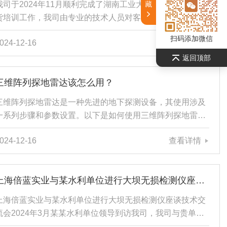
藏
我司于2024年11月顺利完成了湖南工业大学爬壁机器人的交
确性传统的桥梁支座检查方法往往依赖于人工观察和经验判
货培训工作，我司由专业的技术人员对客户进行了爬壁机器
断，这种方法不...
人的培训；培训内容包括仪器的原理、检测范围、仪器操作
扫码添加微信
024-12-16
查看详情
步骤及现场操作注意事项对客户进行了培训；从机器人的基
本操作到高级功能的产品知识和客户进行了交流，确保每位
返回顶部
参与培训的教师和学生能够掌握机器人的使用方法及操作步
三维阵列探地雷达该怎么用？
骤；并进行了模拟培训，每位参加培训的技术人员均进行了
实操；为后续的实践教学及科研活动打下了坚实的基础；在
三维阵列探地雷达是一种先进的地下探测设备，其使用涉及
客户的积极配合下，顺利的完成了爬壁机器人的交货培训工
一系列步骤和参数设置。以下是如何使用三维阵列探地雷达
。行...
的详细步骤：一、准备工作1.设备检查：确保探地雷达主
024-12-16
查看详情
机、天线、电池、光纤、以太网线等配件齐全且完好无损。
2.电池安装：将电池正确安装到主机和天线上，确保电量充
足。3.连接设备：将光纤分别与主机和天线相连，将以太网
上海倍蓝实业与某水利单位进行大坝无损检测仪座谈技术交流会
线与主机和计算机相连。二、开机与软件运行1.打开电源：
打开主机和天线上的电源开关。2.运行软件：在计算机上运
上海倍蓝实业与某水利单位进行大坝无损检测仪座谈技术交
行与探地雷达配套的软件（如“Groundvision2”...
流会2024年3月某某水利单位领导到访我司，我司与贵单位
领导顺利进行了关于混凝土内部缺陷检测方法的座谈技术交