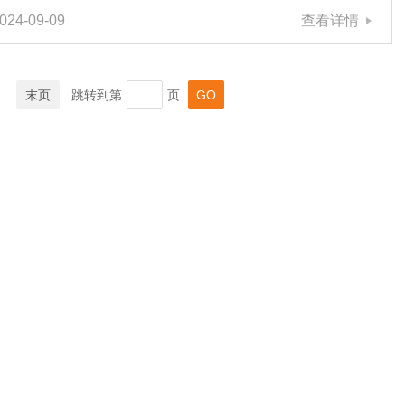
024-09-09
查看详情
流；双方领导及技术代表共同探讨关于水利工程混凝土结构
的内部无损检测的方法；图1：技术交流中座谈技术交流会
上，我司技术主要介绍了A1040MIRA/A1040MIRA3D混凝土
三维超声扫描成像仪、IES扫描式冲击回波测试系统、地质
末页
跳转到第
页
雷达等无损检测设备；交流会上我司通过PPT图文并茂的介
绍了仪器的先进性能、技术特点、实际应用...