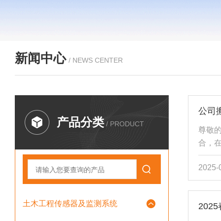
新闻中心
/ NEWS CENTER
公司
产品分类
/ PRODUCT
尊敬
合，在
30
2025-
的办公
191
意并
土木工程传感器及监测系统
202
司20
木工