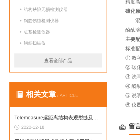
精度高
结构缺陷无损检测仪器
碳化
混凝土
钢筋锈蚀检测仪器
酚酞溶
桩基检测仪器
主要
钢筋扫描仪
标准
① 数
查看全部产品
② 碳
③ 洗
④ 酚
相关文章
/ ARTICLE
⑤ 说
⑥ 仪
Telemeasure远距离结构表观裂缝及缺陷观测系统的特点
留
2020-12-18