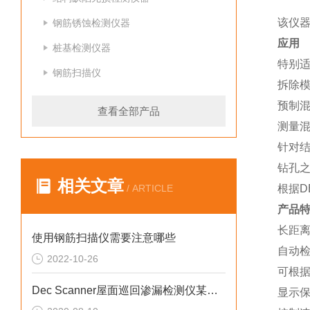
该仪
钢筋锈蚀检测仪器
应用
桩基检测仪器
特别
钢筋扫描仪
拆除
预制
查看全部产品
测量
针对
钻孔
相关文章
/ ARTICLE
根据D
产品
长距
使用钢筋扫描仪需要注意哪些
自动
2022-10-26
可根
Dec Scanner屋面巡回渗漏检测仪某加固公司仪器交货培训工作
显示