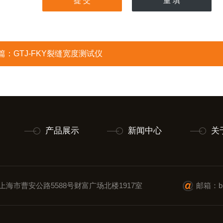
篇：
GTJ-FKY裂缝宽度测试仪
产品展示
新闻中心
关
上海市曹安公路5588号财富广场北楼1917室
邮箱：blt