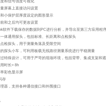
速度和信号强度可视化
测量屏幕上直接访问设置
值和小保护层厚度设定的图形显示
之前和之后均可更改设置
Link软件下载保存的数据到PC进行分析，并导出至第三方应用程
能一体通用探头，包括标准、长距离和点检探头
式点检探头，用于测量角落及受限空间
卸的探头小车，可利用板载无线路径测量系统进行平稳测量
经过特殊设计，可用于严苛的现场环境，包括背带、集成支架和
用时长> 8h
辨率彩色显示屏
 闪存
处理器，支持各种通信接口和外围接口
化