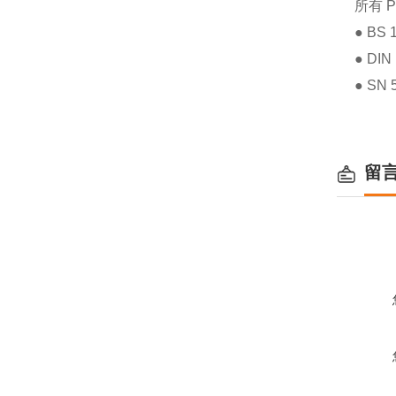
所有 
● BS 
●
DIN
● SN 
留