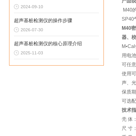
产品
2024-09-10
M40
SP4
超声基桩检测仪的操作步骤
M40
2026-07-30
器、
超声基桩检测仪的核心原理介绍
M•C
2025-11-03
用电
可任
使用
声、
保质
可选
技术指
壳
体：
尺
寸：1