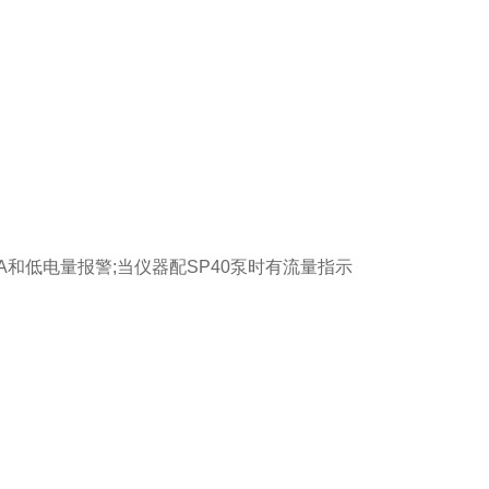
WA和低电量报警;当仪器配SP40泵时有流量指示