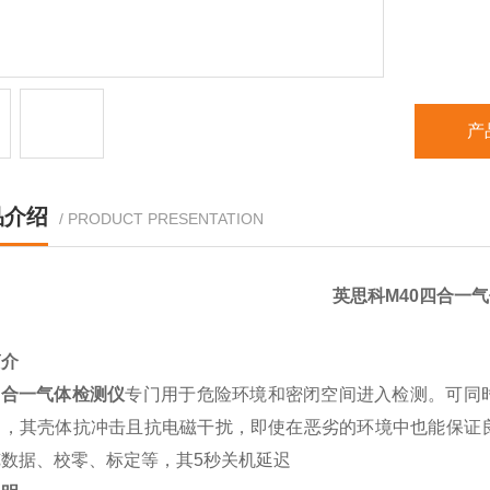
产
品介绍
/ PRODUCT PRESENTATION
英思科M40
四合一气
简介
四合一气体检测仪
专门用于危险环境和密闭空间进入检测。可同时检
用，其壳体抗冲击且抗电磁干扰，即使在恶劣的环境中也能保证
数据、校零、标定等，其5秒关机延迟