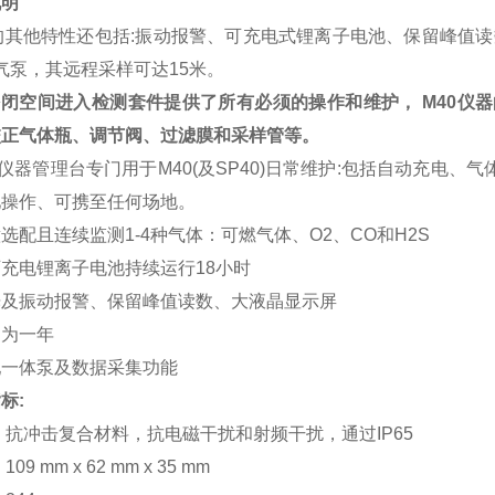
说明
的其他特性还包括:振动报警、可充电式锂离子电池、保留峰值读
0气泵，其远程采样可达15米。
密闭空间进入检测套件提供了所有必须的操作和维护， M40仪器
校正气体瓶、调节阀、过滤膜和采样管等。
al仪器管理台专门用于M40(及SP40)日常维护:包括自动充
池操作、可携至任何场地。
意选配且连续监测
1-4种气体：可燃气体、O2、CO和H2S
可充电锂离子电池持续运行
18小时
光及振动报警、保留峰值读数、大液晶
显示屏
期为一年
配一体泵及数据采集功能
标:
抗冲击复合材料，抗电磁干扰和射频干扰，通过IP65
09 mm x 62 mm x 35 mm