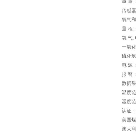
重
量：
传
感器
氧气和
量
程：
氧 气:
一氧化
硫化氢：
电
源：
报
警：
数据
温度
湿度
认证
美国煤
澳大利亚 