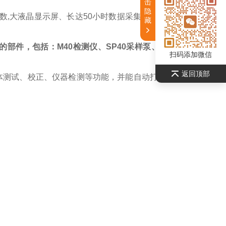
击
隐
数,大液晶显示屏、长达50小时数据采集容量,可选配一体化
藏
的部件，包括：M40检测仪、SP40采样泵、携带包、充电
扫码添加微信
返回顶部
电、气体测试、校正、仪器检测等功能，并能自动打印检测数据.使