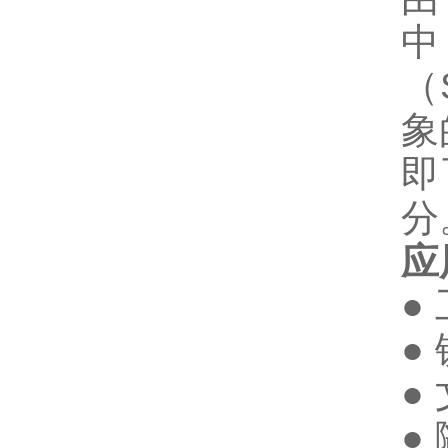
中
（
象
即
分
应
●
●
●
●