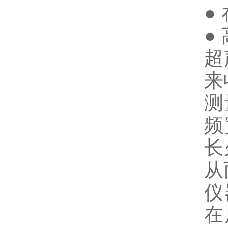
●
●
超
来
测
频
长
从
仪
在