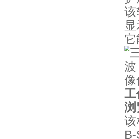
该
显
它
工
浏
该
B