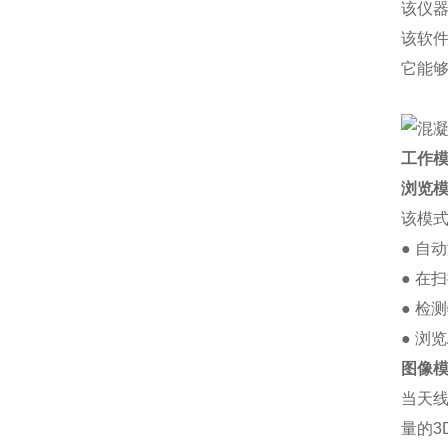
该仪
该软
它能
工作
浏览
该模式
● 自
● 在
● 检
● 浏览
图像
当天线
量的3