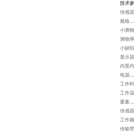
技术
传感器数量..
规格.....
小测物厚度..
测物厚度...
小缺陷识
显示器规格
内置内存...
电源....
工作时间....
工作温度...
重量.......
传感器
工作频率...
传输带宽...