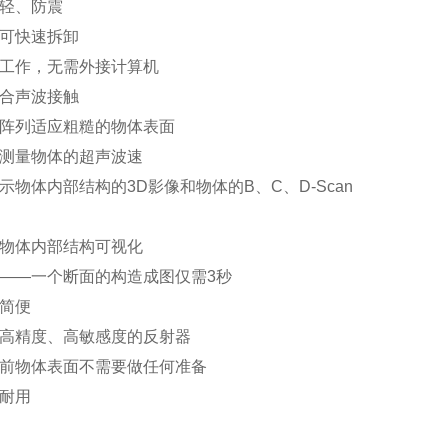
量轻、防震
池可快速拆卸
立工作，无需外接计算机
耦合声波接触
线阵列适应粗糙的物体表面
动测量物体的超声波速
显示物体内部结构的3D影像和物体的B、C、D-Scan
：
测物体内部结构可视化
效——一个断面的构造成图仅需3秒
用简便
种高精度、高敏感度的反射器
量前物体表面不需要做任何准备
固耐用
：