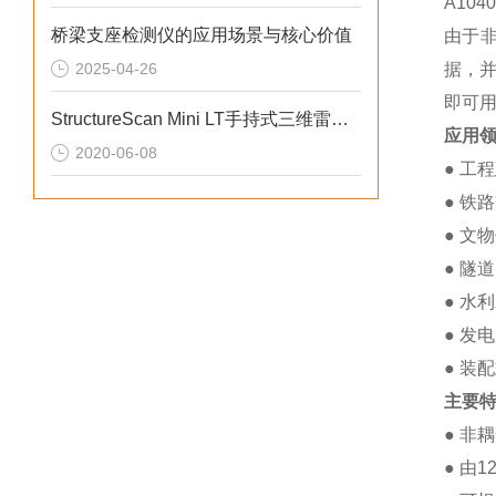
A10
桥梁支座检测仪的应用场景与核心价值
由于
2025-04-26
据，
即可
StructureScan Mini LT手持式三维雷达检测仪
应用
2020-06-08
● 工
● 铁
● 文
● 隧
● 水
● 发
● 装
主要
● 非
● 由