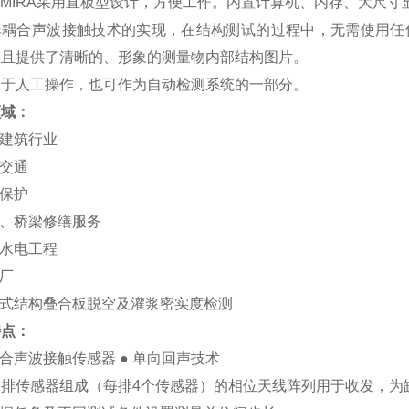
40MIRA采用直板型设计，方便工作。内置计算机、内存、大尺
非耦合声波接触技术的实现，在结构测试的过程中，无需使用任何
并且提供了清晰的、形象的测量物内部结构图片。
用于人工操作，也可作为自动检测系统的一部分。
领域：
程建筑行业
路交通
物保护
道、桥梁修缮服务
利水电工程
电厂
配式结构叠合板脱空及灌浆密实度检测
特点：
耦合声波接触传感器 ● 单向回声技术
12排传感器组成（每排4个传感器）的相位天线阵列用于收发，