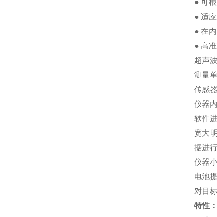
● 可
● 适
● 在
● 高
超声波
测量
传感
仪器
软件
宽大
据进
仪器
电池
对目
特性