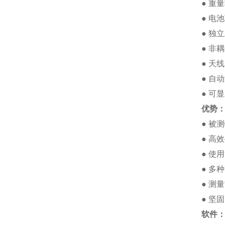
● 重
● 电
● 独
● 非
● 天
● 自
● 可
优势
● 被
● 高
● 使
● 多
● 测
● 坚
软件