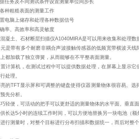
根据任务及不同测试条件设置测量单位间步长
应各种粗糙表面的测量工作
内置电脑上储存和处理各种数据信号
准确率、高效率和高灵敏度
混凝土、石材断层扫描仪A1040MIRA是可以用来收集和处理数
单元是带有多个耐磨非耦合声波接触传感器的低频宽带横波天线
器上都加载了独立弹簧，从而能够在不平整表面测量。
内置计算机，在测试过程中可以提供数据处理，在屏幕上显示它
进行处理。
明亮的TFT显示屏和可调整的键盘使得仪器测量物体很容易。选
行预先分析。
小巧轻便，可活动的把手可以更舒适的测量物体的水平面、垂直
提供长达5小时的连续工作时间，可以方便地替换另一块电池（额
标进行测量时，对整个目标进行分布扫描和数据统一，而后对整
：