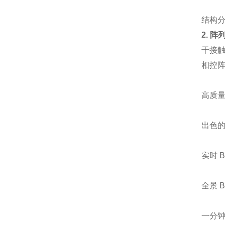
结构
2.
阵
干接
相控
高质
出色
实时 
全景 
一分