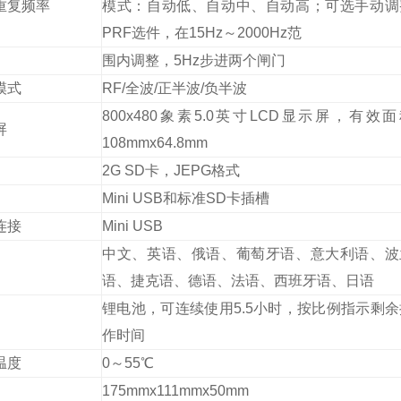
重复频率
模式：自动低、自动中、自动高；可选手动调
PRF选件，在15Hz～2000Hz范
围内调整，5Hz步进两个闸门
模式
RF/全波/正半波/负半波
800x480象素5.0英寸LCD显示屏，有效
屏
108mmx64.8mm
2G SD卡，JEPG格式
Mini USB和标准SD卡插槽
连接
Mini USB
中文、英语、俄语、葡萄牙语、意大利语、波
语、捷克语、德语、法语、西班牙语、日语
锂电池，可连续使用5.5小时，按比例指示剩余
作时间
温度
0～55℃
175mmx111mmx50mm