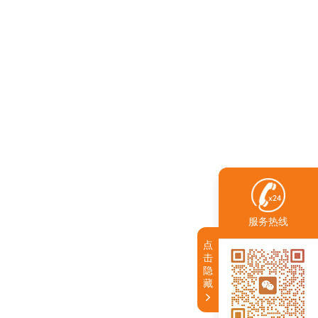
服务热线
点
击
隐
藏