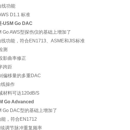
曲线功能
AWS D1.1 标准
-USM Go DAC
M Go AWS型探伤仪的基础上增加了
曲线功能，符合EN1713、ASME和JIS标准
缝检测
角投影曲率修正
色半跨距
定制偏移量的多重DAC
曲线操作
减材料可达120dB/S
M Go Advanced
M Go DAC型的基础上增加了
功能，符合EN1712
连续调节脉冲重复频率