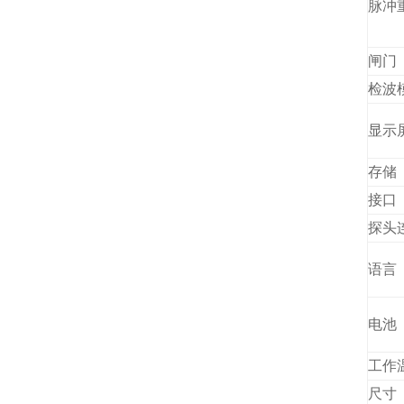
脉冲
闸门
检波
显示
存储
接口
探头
语言
电池
工作
尺寸