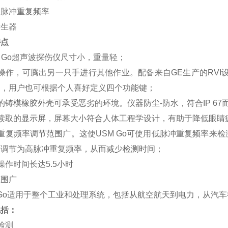
波脉冲重复频率
发生器
特点
SM Go超声波探伤仪尺寸小，重量轻；
手操作，可腾出另一只手进行其他作业。配备来自GE生产的RV
到，用户也可根据个人喜好定义四个功能键；
固的铸模橡胶外壳可承受恶劣的环境。仪器防尘-防水，符合IP 6
于读取的显示屏，屏幕大小符合人体工程学设计，有助于降低眼睛疲劳
冲重复频率调节范围广。这使USM Go可使用低脉冲重复频率
可调节为高脉冲重复频率，从而减少检测时间；
池操作时间长达5.5小时
范围广
 Go适用于整个工业和处理系统，包括从航空航天到电力，从汽
包括：
缝检测