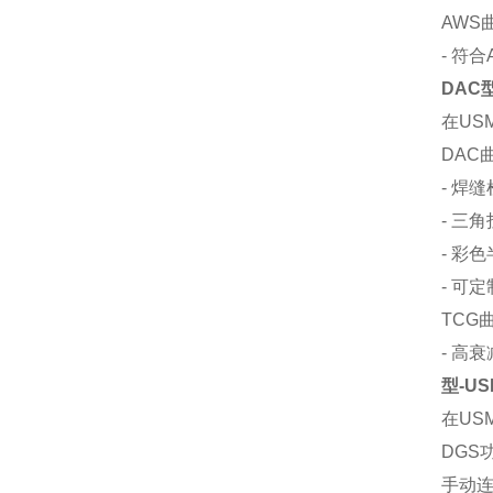
AWS
- 符合
DAC型
在US
DAC
- 焊
- 三
- 彩
- 可
TCG
- 高衰
型-US
在US
DGS
手动