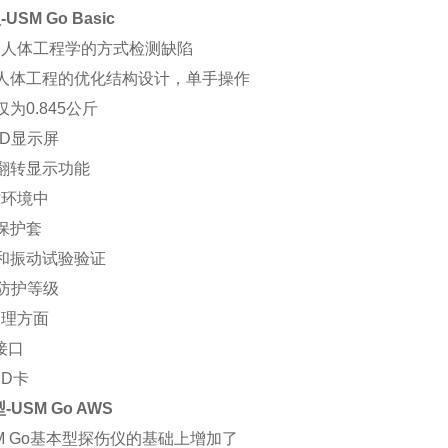
USM Go Basic
合人体工程学的方式检测缺陷
用人体工程的优化结构设计，单手操作
仅为0.845公斤
LCD显示屏
幕翻转显示功能
劣环境中
胶保护套
击和振动试验验证
67防护等级
处理方面
B接口
SD卡
-USM Go AWS
M Go基本型探伤仪的基础上增加了