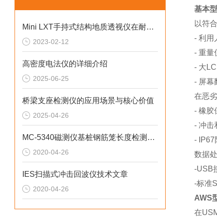
基本型-
以符
Mini LXT手持式结构地质透视仪在耐火材料检测中的应用
- 利
2023-02-12
- 重量
高密度电法仪的详细介绍
- 大
2025-06-25
- 屏
在恶
桥梁支座检测仪的应用场景与核心价值
- 橡
2025-04-26
- 冲
MC-5340磁测仪基桩钢筋笼长度检测技术
- IP
2020-04-26
数据
-US
IES扫描式冲击回波仪技术文章
-标准
2020-04-26
AWS型
在US