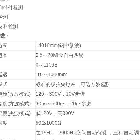
件和铸件检测
轨检测
合材料检测
参数：
范围
14016mm(钢中纵波)
范围
0.5～20MHz自由匹配
0～110dB
延迟
-10～1000mm
模式
标准的模拟尖脉冲，可选方波(型)
电压(方波模式)
120～300V，10V步进
宽度(方波模式)
30ns～500ns，20ns步进
幅度(尖波模式)
低120V，高300V
强度
50Ω/1000Ω
在15Hz～2000Hz之间自动优化，三种自动