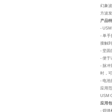
幻象
方波
产品
- U
- 单
接触
- 坚
- 便
- 脉
时，
- 电
应用
USM
应用
- 焊