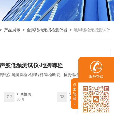
>
产品展示
>
金属结构无损检测仪器
>
地脚螺栓无损测试仪
OR超声波低频测试仪-地脚螺栓
波低频测试仪-地脚螺栓 检测锚杆/螺栓断裂、检测锚杆/螺栓灌浆质量、
服务热线
点
击
隐
厂商性质
浏览量
02
03
藏
其他
2240