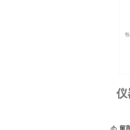
包
仪
留