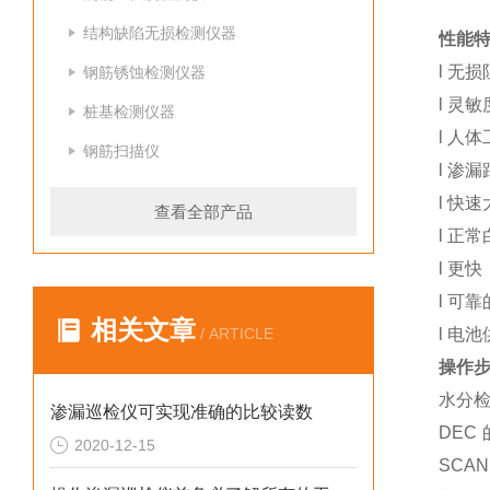
结构缺陷无损检测仪器
性能
l
无损
钢筋锈蚀检测仪器
l
灵敏
桩基检测仪器
l
人体
钢筋扫描仪
l
渗漏
l
快速
查看全部产品
l
正常
l
更快
l
可靠
相关文章
/ ARTICLE
l
电池
操作
水分
渗漏巡检仪可实现准确的比较读数
DEC
2020-12-15
SCA