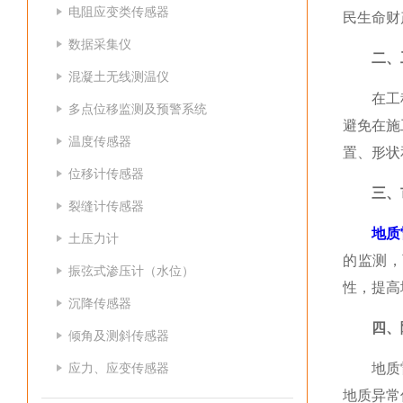
电阻应变类传感器
民生命财
数据采集仪
二、
混凝土无线测温仪
在工程建
多点位移监测及预警系统
避免在施
温度传感器
置、形状
位移计传感器
三、
裂缝计传感器
地质
土压力计
的监测，
振弦式渗压计（水位）
性，提高
沉降传感器
四、
倾角及测斜传感器
应力、应变传感器
地质雷达
地质异常