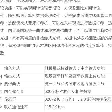
输入功能：在现场输入工程名称和构件其他信息。
报读功能：可以实现回弹值语音报读，方便监测比对回弹值。
软件：随机赠送计算机数据处理软件，采样完成后通过USB端口
打印：选配便携式蓝牙打印机，可以在采样现场进行数据打印，
曲线：内置新国标统一曲线和地方测强曲线，也可以通过电脑软
光栅：具有高精度的非接触式光耦、光栅传感器,检测数据的准
即得：每次弹击同时显示本测区回弹均值所对应的强度换算值，
参数
输入方式
触摸屏或按键输入；中文输入功能
输出方式
现场蓝牙打印及蓝牙数据上传功能
回
测强曲线
统一曲线和各省市区地方测强曲线
弹
电
内存储存量
500个标准构件及相关数据
子
显示屏
320
×
240（点阵），2.8“彩色触摸显示
模
联机通信速率
115.2K bps