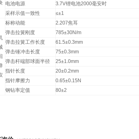
块
电池电源
3.7V锂电池2000毫安时
采样示值一致性
≤
±1
标称动能
2.207焦耳
弹击拉簧刚度
785±30N/m
机
弹击拉簧工作长度
61.5
±0.3mm
械
弹击锤冲击长度
75
±0.3mm
回
弹击杆端部球面半径
25
±1.0mm
弹
指针长度
20
±0.2mm
仪
指针摩擦力
0.65
±0.15N
钢钻率定值
80
±2