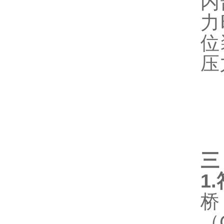
内
力
位
压
三
1.
桥
（