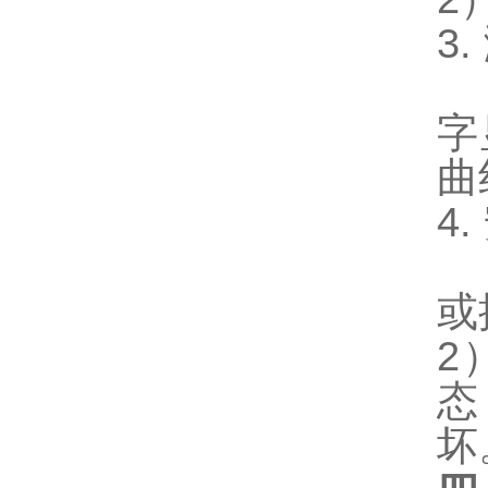
3.
字
曲
4.
或
2
态
坏