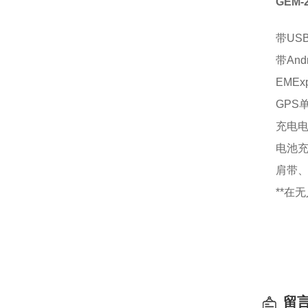
GEM-
带
US
带
And
EMExp
GPS
充电
电池
肩带
**
在无
留