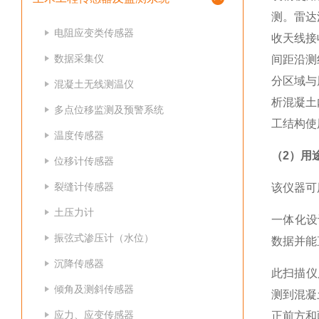
测。雷达
电阻应变类传感器
收天线接
数据采集仪
间距沿测
分区域与
混凝土无线测温仪
析
混凝土
多点位移监测及预警系统
工结构
使
温度传感器
（
2
）
用
位移计传感器
裂缝计传感器
该仪器可
土压力计
一体化设
振弦式渗压计（水位）
数据并能
沉降传感器
此扫描仪
倾角及测斜传感器
测到混凝
应力、应变传感器
正前方和